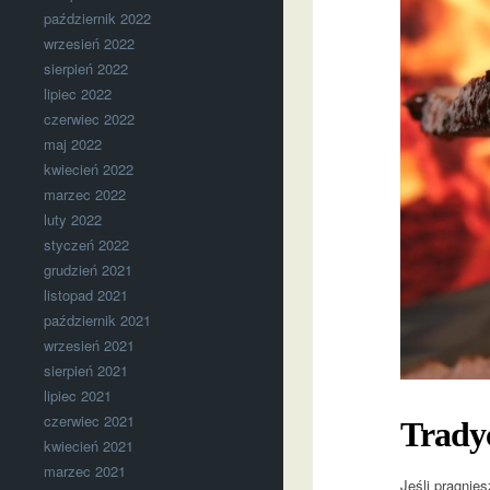
październik 2022
wrzesień 2022
sierpień 2022
lipiec 2022
czerwiec 2022
maj 2022
kwiecień 2022
marzec 2022
luty 2022
styczeń 2022
grudzień 2021
listopad 2021
październik 2021
wrzesień 2021
sierpień 2021
lipiec 2021
czerwiec 2021
Trady
kwiecień 2021
marzec 2021
Jeśli pragnies