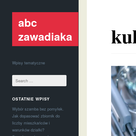
abc
kul
zawadiaka
Wpisy tematyczne
OSTATNIE WPISY
Wybór szamba bez pomyłek.
Jak dopasować zbiornik do
liczby mieszkańców i
warunków działki?