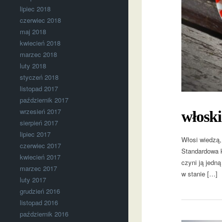
lipiec 2018
czerwiec 2018
maj 2018
kwiecień 2018
marzec 2018
luty 2018
styczeń 2018
listopad 2017
październik 2017
wrzesień 2017
włosk
sierpień 2017
lipiec 2017
Włosi wiedzą,
czerwiec 2017
Standardowa k
kwiecień 2017
czyni ją jedn
marzec 2017
w stanie […]
luty 2017
grudzień 2016
listopad 2016
październik 2016