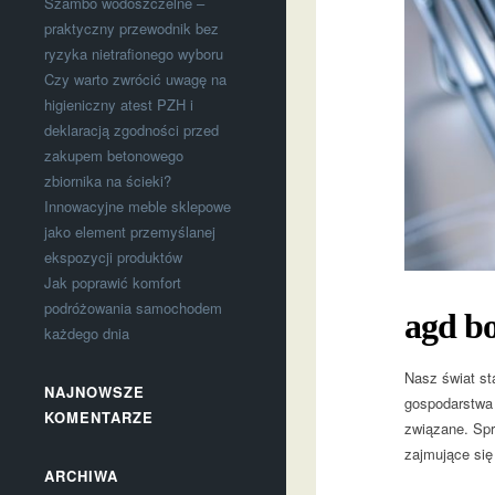
Szambo wodoszczelne –
praktyczny przewodnik bez
ryzyka nietrafionego wyboru
Czy warto zwrócić uwagę na
higieniczny atest PZH i
deklaracją zgodności przed
zakupem betonowego
zbiornika na ścieki?
Innowacyjne meble sklepowe
jako element przemyślanej
ekspozycji produktów
Jak poprawić komfort
podróżowania samochodem
agd bo
każdego dnia
Nasz świat st
NAJNOWSZE
gospodarstwa
KOMENTARZE
związane. Spr
zajmujące się
ARCHIWA