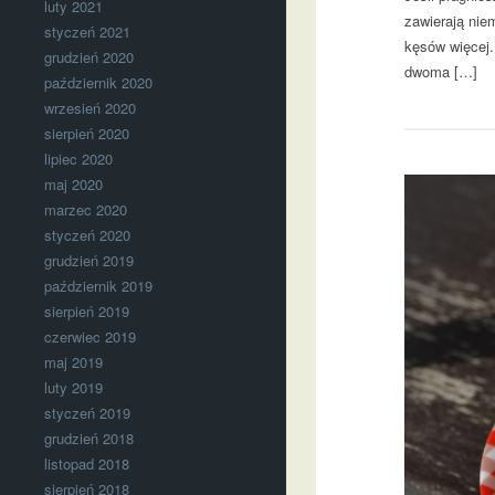
luty 2021
zawierają nie
styczeń 2021
kęsów więcej.
grudzień 2020
dwoma […]
październik 2020
wrzesień 2020
sierpień 2020
lipiec 2020
maj 2020
marzec 2020
styczeń 2020
grudzień 2019
październik 2019
sierpień 2019
czerwiec 2019
maj 2019
luty 2019
styczeń 2019
grudzień 2018
listopad 2018
sierpień 2018