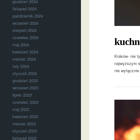
grudzień 2024
listopad 2024
październik 2024
wrzesień 2024
sierpień 2024
czerwiec 2024
kuchn
maj 2024
kwiecień 2024
Kraków- nie t
marzec 2024
najwyższym st
luty 2024
nie wyłącznie 
styczeń 2024
grudzień 2023
wrzesień 2023
lipiec 2023
czerwiec 2023
maj 2023
kwiecień 2023
marzec 2023
styczeń 2023
listopad 2022