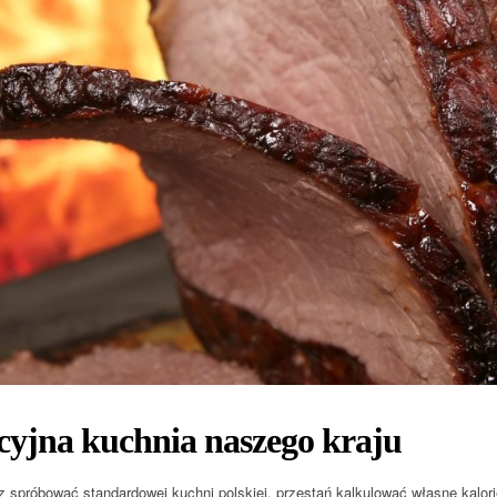
cyjna kuchnia naszego kraju
z spróbować standardowej kuchni polskiej, przestań kalkulować własne kalorie