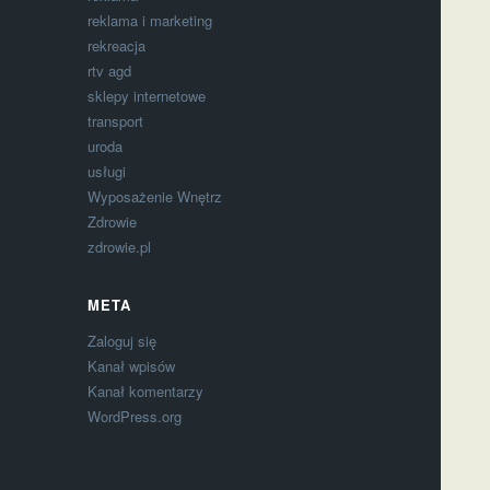
reklama i marketing
rekreacja
rtv agd
sklepy internetowe
transport
uroda
usługi
Wyposażenie Wnętrz
Zdrowie
zdrowie.pl
META
Zaloguj się
Kanał wpisów
Kanał komentarzy
WordPress.org