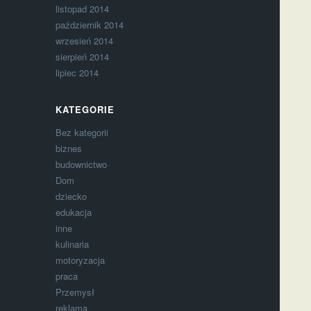
listopad 2014
październik 2014
wrzesień 2014
sierpień 2014
lipiec 2014
KATEGORIE
Bez kategorii
biznes
budownictwo
Dom
dziecko
edukacja
inne
kulinaria
motoryzacja
praca
Przemysł
reklama