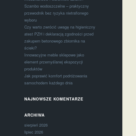
Szambo wodoszczelne – praktyczny
przewodnik bez ryzyka nietrafionego
wyboru
Czy warto zwrócić uwagę na higieniczny
atest PZH i deklaracją zgodności przed
zakupem betonowego zbiornika na
ścieki?
Innowacyjne meble sklepowe jako
element przemyślanej ekspozycji
produktów
Jak poprawić komfort podróżowania
samochodem każdego dnia
NAJNOWSZE KOMENTARZE
ARCHIWA
sierpień 2026
lipiec 2026