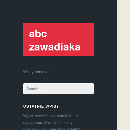
abc
zawadiaka
Wpisy tematyczne
OSTATNIE WPISY
Wybór szamba bez pomyłek. Jak
dopasować zbiornik do liczby
mieszkańców i warunków działki?