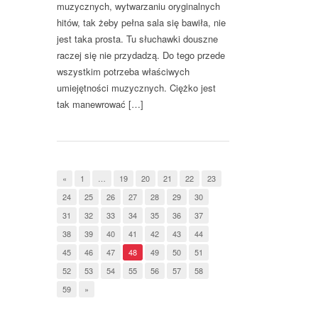
muzycznych, wytwarzaniu oryginalnych
hitów, tak żeby pełna sala się bawiła, nie
jest taka prosta. Tu słuchawki douszne
raczej się nie przydadzą. Do tego przede
wszystkim potrzeba właściwych
umiejętności muzycznych. Ciężko jest
tak manewrować […]
«
1
…
19
20
21
22
23
24
25
26
27
28
29
30
31
32
33
34
35
36
37
38
39
40
41
42
43
44
45
46
47
48
49
50
51
52
53
54
55
56
57
58
59
»