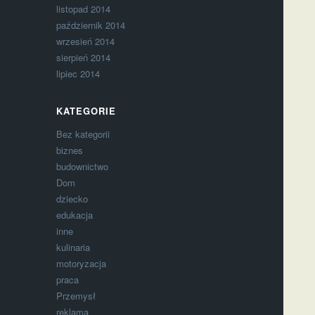
listopad 2014
październik 2014
wrzesień 2014
sierpień 2014
lipiec 2014
KATEGORIE
Bez kategorii
biznes
budownictwo
Dom
dziecko
edukacja
inne
kulinaria
motoryzacja
praca
Przemysł
reklama