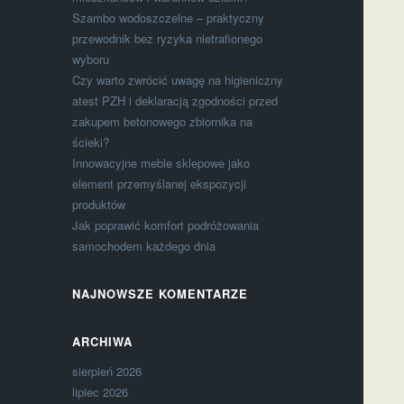
Szambo wodoszczelne – praktyczny
przewodnik bez ryzyka nietrafionego
wyboru
Czy warto zwrócić uwagę na higieniczny
atest PZH i deklaracją zgodności przed
zakupem betonowego zbiornika na
ścieki?
Innowacyjne meble sklepowe jako
element przemyślanej ekspozycji
produktów
Jak poprawić komfort podróżowania
samochodem każdego dnia
NAJNOWSZE KOMENTARZE
ARCHIWA
sierpień 2026
lipiec 2026