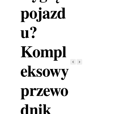
pojazd
u?
Kompl
eksowy
przewo
dnik