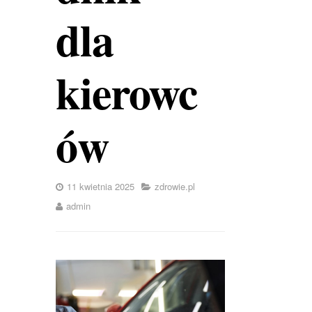
dla
kierowc
ów
11 kwietnia 2025
zdrowie.pl
admin