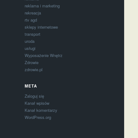
reklama i marketing
rekreacja
rtv agd
sklepy internetowe
transport
uroda
usługi
Wyposażenie Wnętrz
Zdrowie
zdrowie.pl
META
Zaloguj się
Kanał wpisów
Kanał komentarzy
WordPress.org