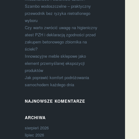
Szambo wodoszczelne – praktyczny
przewodnik bez ryzyka nietrafionego
wyboru
Czy warto zwrócić uwagę na higieniczny
atest PZH i deklaracją zgodności przed
zakupem betonowego zbiornika na
ścieki?
Innowacyjne meble sklepowe jako
element przemyślanej ekspozycji
produktów
Jak poprawić komfort podróżowania
samochodem każdego dnia
NAJNOWSZE KOMENTARZE
ARCHIWA
sierpień 2026
lipiec 2026