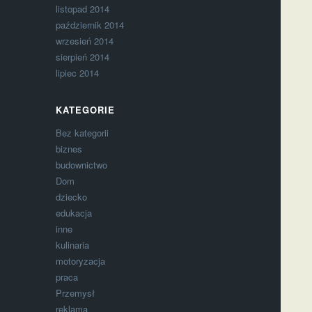
listopad 2014
październik 2014
wrzesień 2014
sierpień 2014
lipiec 2014
KATEGORIE
Bez kategorii
biznes
budownictwo
Dom
dziecko
edukacja
inne
kulinaria
motoryzacja
praca
Przemysł
reklama