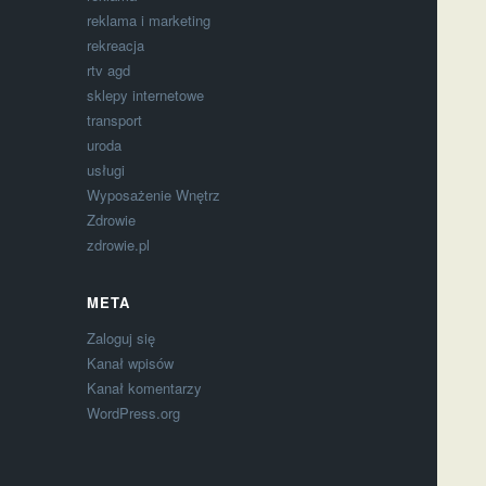
reklama i marketing
rekreacja
rtv agd
sklepy internetowe
transport
uroda
usługi
Wyposażenie Wnętrz
Zdrowie
zdrowie.pl
META
Zaloguj się
Kanał wpisów
Kanał komentarzy
WordPress.org