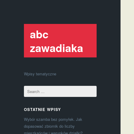
abc
zawadiaka
Wpisy tematyczne
OSTATNIE WPISY
Wybór szamba bez pomyłek. Jak
dopasować zbiornik do liczby
mieszkańców i warunków działki?