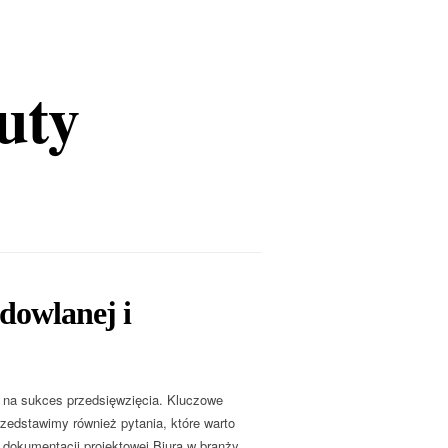
uty
dowlanej i
 na sukces przedsięwzięcia. Kluczowe
zedstawimy również pytania, które warto
 dokumentacji projektowej Biura w branży