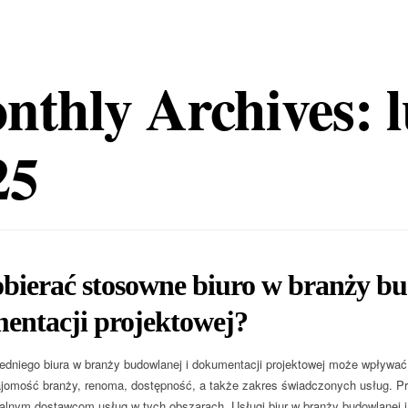
nthly Archives: l
25
bierać stosowne biuro w branży bu
entacji projektowej?
dniego biura w branży budowlanej i dokumentacji projektowej może wpływać
najomość branży, renoma, dostępność, a także zakres świadczonych usług. Pr
alnym dostawcom usług w tych obszarach. Usługi biur w branży budowlanej i