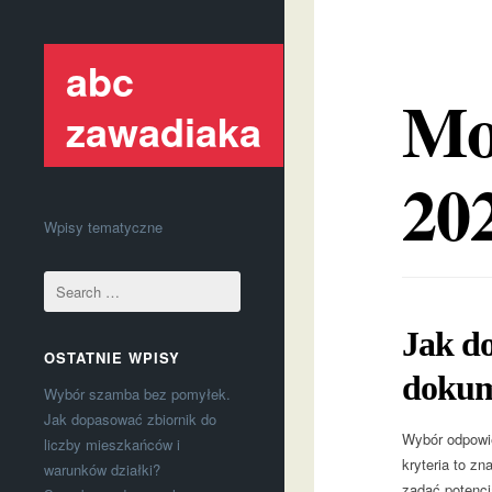
abc
Mo
zawadiaka
20
Wpisy tematyczne
Jak do
OSTATNIE WPISY
dokum
Wybór szamba bez pomyłek.
Jak dopasować zbiornik do
Wybór odpowie
liczby mieszkańców i
kryteria to z
warunków działki?
zadać potencj