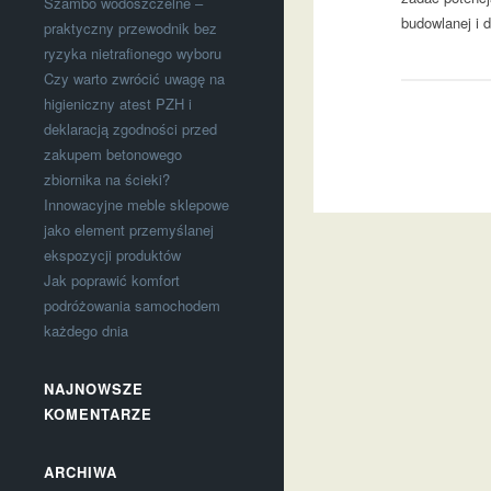
Szambo wodoszczelne –
budowlanej i 
praktyczny przewodnik bez
ryzyka nietrafionego wyboru
Czy warto zwrócić uwagę na
higieniczny atest PZH i
deklaracją zgodności przed
zakupem betonowego
zbiornika na ścieki?
Innowacyjne meble sklepowe
jako element przemyślanej
ekspozycji produktów
Jak poprawić komfort
podróżowania samochodem
każdego dnia
NAJNOWSZE
KOMENTARZE
ARCHIWA