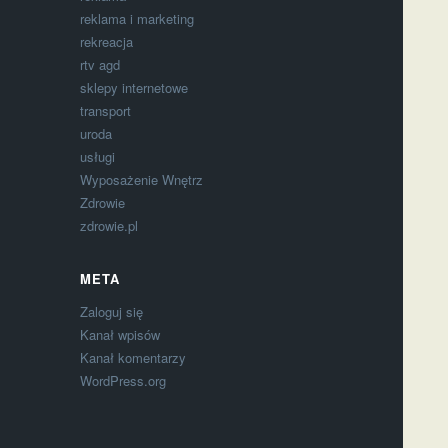
reklama i marketing
rekreacja
rtv agd
sklepy internetowe
transport
uroda
usługi
Wyposażenie Wnętrz
Zdrowie
zdrowie.pl
META
Zaloguj się
Kanał wpisów
Kanał komentarzy
WordPress.org