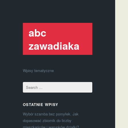
abc
zawadiaka
Wpisy tematyczne
OSTATNIE WPISY
Wybór szamba bez pomyłek. Jak
dopasować zbiornik do liczby
mieszkańców i warunków działki?