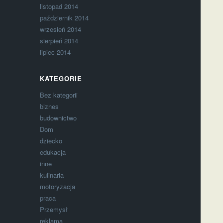
listopad 2014
październik 2014
wrzesień 2014
sierpień 2014
lipiec 2014
KATEGORIE
Bez kategorii
biznes
budownictwo
Dom
dziecko
edukacja
inne
kulinaria
motoryzacja
praca
Przemysł
reklama