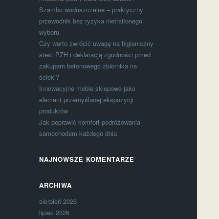
Szambo wodoszczelne – praktyczny
przewodnik bez ryzyka nietrafionego
wyboru
Czy warto zwrócić uwagę na higieniczny
atest PZH i deklaracją zgodności przed
zakupem betonowego zbiornika na
ścieki?
Innowacyjne meble sklepowe jako
element przemyślanej ekspozycji
produktów
Jak poprawić komfort podróżowania
samochodem każdego dnia
NAJNOWSZE KOMENTARZE
ARCHIWA
sierpień 2026
lipiec 2026