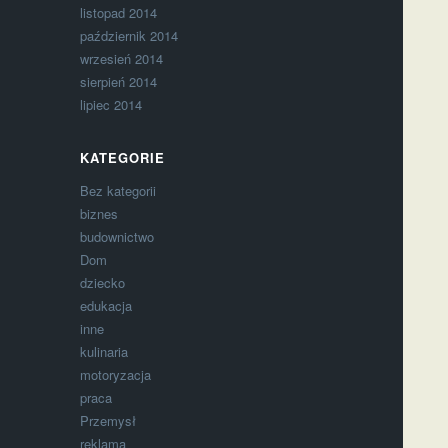
listopad 2014
październik 2014
wrzesień 2014
sierpień 2014
lipiec 2014
KATEGORIE
Bez kategorii
biznes
budownictwo
Dom
dziecko
edukacja
inne
kulinaria
motoryzacja
praca
Przemysł
reklama