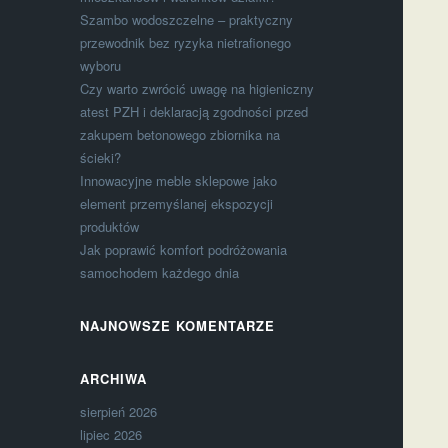
Szambo wodoszczelne – praktyczny
przewodnik bez ryzyka nietrafionego
wyboru
Czy warto zwrócić uwagę na higieniczny
atest PZH i deklaracją zgodności przed
zakupem betonowego zbiornika na
ścieki?
Innowacyjne meble sklepowe jako
element przemyślanej ekspozycji
produktów
Jak poprawić komfort podróżowania
samochodem każdego dnia
NAJNOWSZE KOMENTARZE
ARCHIWA
sierpień 2026
lipiec 2026