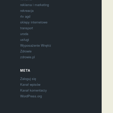
reklama i marketing
rekreacja
rtv agd
sklepy internetowe
transport
uroda
usługi
Wyposażenie Wnętrz
Zdrowie
zdrowie.pl
META
Zaloguj się
Kanał wpisów
Kanał komentarzy
WordPress.org