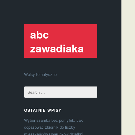
abc
zawadiaka
Wpisy tematyczne
OSTATNIE WPISY
Wybór szamba bez pomyłek. Jak
dopasować zbiornik do liczby
mieszkańców i warunków działki?