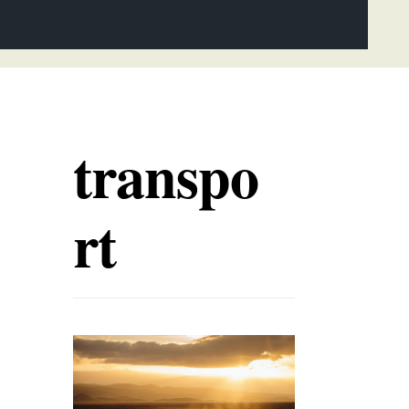
transpo
rt