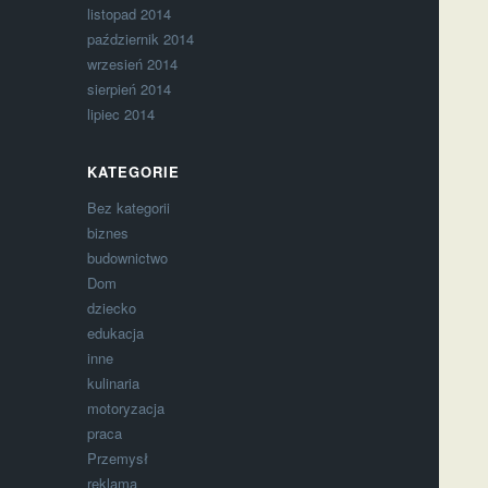
listopad 2014
październik 2014
wrzesień 2014
sierpień 2014
lipiec 2014
KATEGORIE
Bez kategorii
biznes
budownictwo
Dom
dziecko
edukacja
inne
kulinaria
motoryzacja
praca
Przemysł
reklama