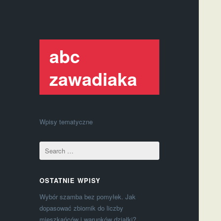
abc
zawadiaka
Wpisy tematyczne
OSTATNIE WPISY
Wybór szamba bez pomyłek. Jak
dopasować zbiornik do liczby
mieszkańców i warunków działki?