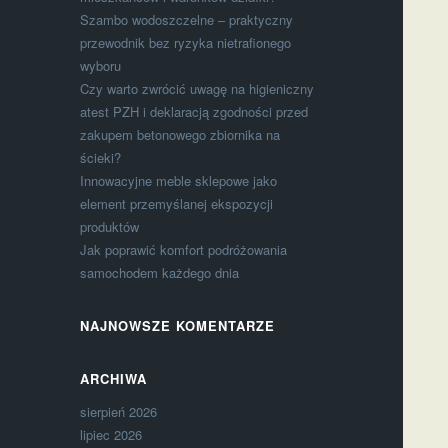
Szambo wodoszczelne – praktyczny
przewodnik bez ryzyka nietrafionego
wyboru
Czy warto zwrócić uwagę na higieniczny
atest PZH i deklaracją zgodności przed
zakupem betonowego zbiornika na
ścieki?
Innowacyjne meble sklepowe jako
element przemyślanej ekspozycji
produktów
Jak poprawić komfort podróżowania
samochodem każdego dnia
NAJNOWSZE KOMENTARZE
ARCHIWA
sierpień 2026
lipiec 2026