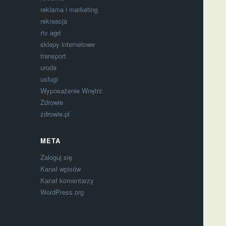
reklama i marketing
rekreacja
rtv agd
sklepy internetowe
transport
uroda
usługi
Wyposażenie Wnętrz
Zdrowie
zdrowie.pl
META
Zaloguj się
Kanał wpisów
Kanał komentarzy
WordPress.org