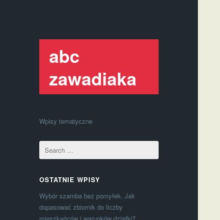
abc
zawadiaka
Wpisy tematyczne
OSTATNIE WPISY
Wybór szamba bez pomyłek. Jak
dopasować zbiornik do liczby
mieszkańców i warunków działki?