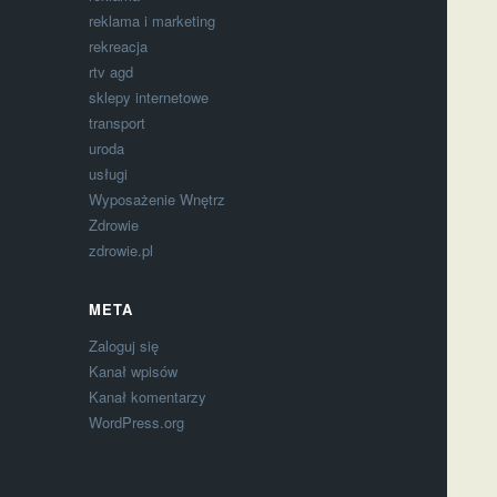
reklama i marketing
rekreacja
rtv agd
sklepy internetowe
transport
uroda
usługi
Wyposażenie Wnętrz
Zdrowie
zdrowie.pl
META
Zaloguj się
Kanał wpisów
Kanał komentarzy
WordPress.org