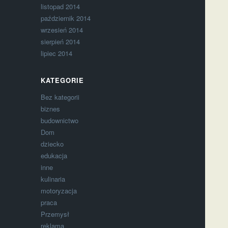
listopad 2014
październik 2014
wrzesień 2014
sierpień 2014
lipiec 2014
KATEGORIE
Bez kategorii
biznes
budownictwo
Dom
dziecko
edukacja
inne
kulinaria
motoryzacja
praca
Przemysł
reklama