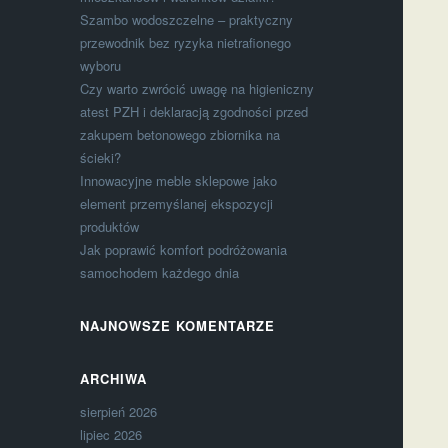
Szambo wodoszczelne – praktyczny
przewodnik bez ryzyka nietrafionego
wyboru
Czy warto zwrócić uwagę na higieniczny
atest PZH i deklaracją zgodności przed
zakupem betonowego zbiornika na
ścieki?
Innowacyjne meble sklepowe jako
element przemyślanej ekspozycji
produktów
Jak poprawić komfort podróżowania
samochodem każdego dnia
NAJNOWSZE KOMENTARZE
ARCHIWA
sierpień 2026
lipiec 2026