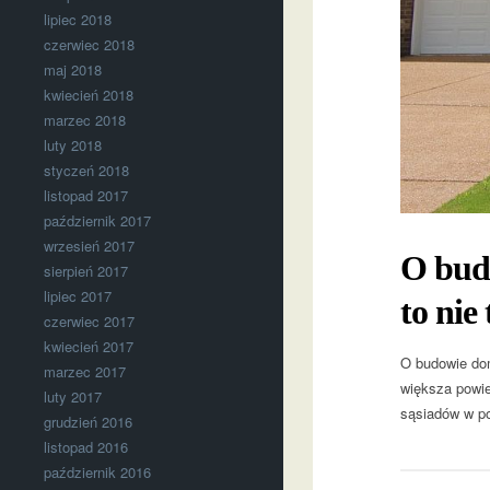
lipiec 2018
czerwiec 2018
maj 2018
kwiecień 2018
marzec 2018
luty 2018
styczeń 2018
listopad 2017
październik 2017
wrzesień 2017
O bud
sierpień 2017
lipiec 2017
to nie
czerwiec 2017
kwiecień 2017
O budowie dom
marzec 2017
większa powie
luty 2017
sąsiadów w po
grudzień 2016
listopad 2016
październik 2016