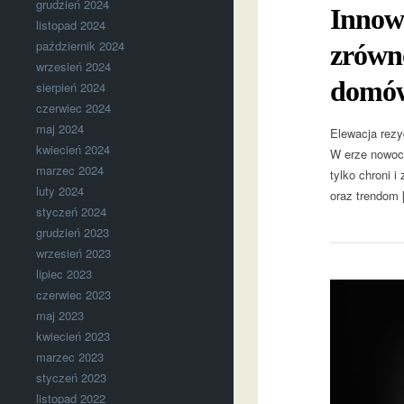
grudzień 2024
Innowa
listopad 2024
październik 2024
zrówn
wrzesień 2024
domó
sierpień 2024
czerwiec 2024
maj 2024
Elewacja rezy
kwiecień 2024
W erze nowocz
marzec 2024
tylko chroni 
luty 2024
oraz trendom 
styczeń 2024
grudzień 2023
wrzesień 2023
lipiec 2023
czerwiec 2023
maj 2023
kwiecień 2023
marzec 2023
styczeń 2023
listopad 2022