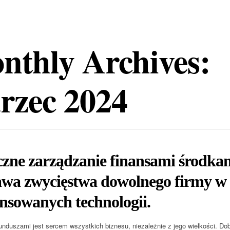
nthly Archives:
rzec 2024
czne zarządzanie finansami środka
wa zwycięstwa dowolnego firmy w o
nsowanych technologii.
unduszami jest sercem wszystkich biznesu, niezależnie z jego wielkości. Dob