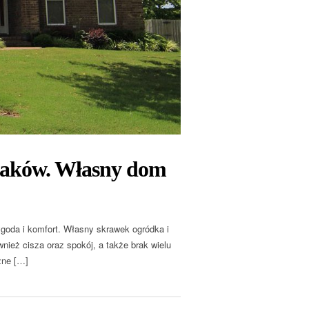
laków. Własny dom
goda i komfort. Własny skrawek ogródka i
nież cisza oraz spokój, a także brak wielu
żne […]