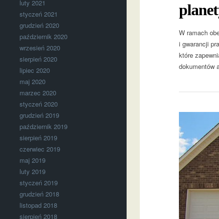
luty 2021
planet
styczeń 2021
grudzień 2020
W ramach obec
październik 2020
i gwarancji pr
wrzesień 2020
które zapewni
sierpień 2020
dokumentów a
lipiec 2020
maj 2020
marzec 2020
styczeń 2020
grudzień 2019
październik 2019
sierpień 2019
czerwiec 2019
maj 2019
luty 2019
styczeń 2019
grudzień 2018
listopad 2018
sierpień 2018