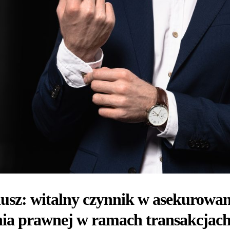
usz: witalny czynnik w asekurowani
nia prawnej w ramach transakcjach