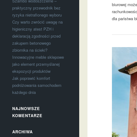
Szambo wodoszczelne –
biurowej może
praktyczny przewodnik bez
rachunkowości
ryzyka nietrafionego wyboru
dla państwa b
Czy warto zwrócić uwagę na
higieniczny atest PZH i
deklaracją zgodności przed
zakupem betonowego
zbiornika na ścieki?
Innowacyjne meble sklepowe
jako element przemyślanej
ekspozycji produktów
Jak poprawić komfort
podróżowania samochodem
każdego dnia
NAJNOWSZE
KOMENTARZE
ARCHIWA