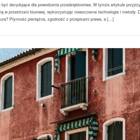
 być decydujące dla powodzenia przedsiębiorstwa. W tymże artykule przyjrzy
ą w przestrzeni biurowej, wykorzystując nowoczesne technologie i metody. 
iura? Płynność pieniężna, zgodność z przepisami prawa, a […]