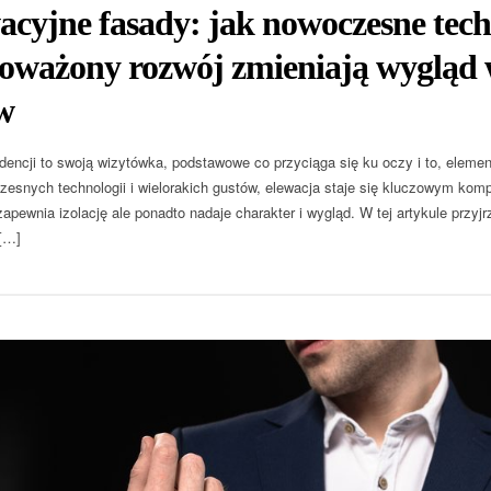
cyjne fasady: jak nowoczesne techn
oważony rozwój zmieniają wygląd 
w
dencji to swoją wizytówka, podstawowe co przyciąga się ku oczy i to, elemen
esnych technologii i wielorakich gustów, elewacja staje się kluczowym ko
i zapewnia izolację ale ponadto nadaje charakter i wygląd. W tej artykule p
[…]