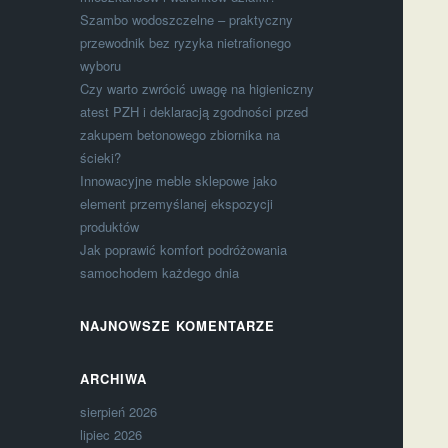
Szambo wodoszczelne – praktyczny
przewodnik bez ryzyka nietrafionego
wyboru
Czy warto zwrócić uwagę na higieniczny
atest PZH i deklaracją zgodności przed
zakupem betonowego zbiornika na
ścieki?
Innowacyjne meble sklepowe jako
element przemyślanej ekspozycji
produktów
Jak poprawić komfort podróżowania
samochodem każdego dnia
NAJNOWSZE KOMENTARZE
ARCHIWA
sierpień 2026
lipiec 2026