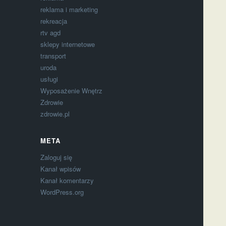
reklama i marketing
rekreacja
rtv agd
sklepy internetowe
transport
uroda
usługi
Wyposażenie Wnętrz
Zdrowie
zdrowie.pl
META
Zaloguj się
Kanał wpisów
Kanał komentarzy
WordPress.org