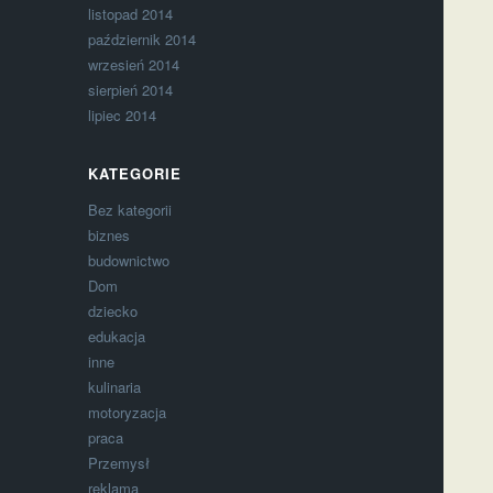
listopad 2014
październik 2014
wrzesień 2014
sierpień 2014
lipiec 2014
KATEGORIE
Bez kategorii
biznes
budownictwo
Dom
dziecko
edukacja
inne
kulinaria
motoryzacja
praca
Przemysł
reklama