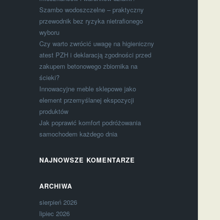
Szambo wodoszczelne – praktyczny
przewodnik bez ryzyka nietrafionego
wyboru
Czy warto zwrócić uwagę na higieniczny
atest PZH i deklaracją zgodności przed
zakupem betonowego zbiornika na
ścieki?
Innowacyjne meble sklepowe jako
element przemyślanej ekspozycji
produktów
Jak poprawić komfort podróżowania
samochodem każdego dnia
NAJNOWSZE KOMENTARZE
ARCHIWA
sierpień 2026
lipiec 2026