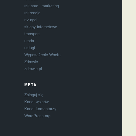
reklama i marketing
rekreacja
rtv agd
sklepy internetowe
transport
uroda
usługi
Wyposażenie Wnętrz
Zdrowie
zdrowie.pl
META
Zaloguj się
Kanał wpisów
Kanał komentarzy
WordPress.org