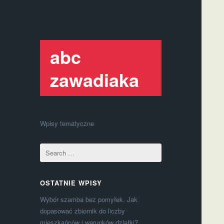
abc
zawadiaka
Wpisy tematyczne
OSTATNIE WPISY
Wybór szamba bez pomyłek. Jak
dopasować zbiornik do liczby
mieszkańców i warunków działki?