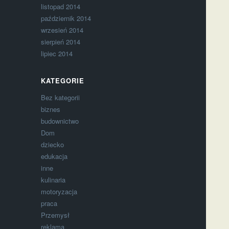
listopad 2014
październik 2014
wrzesień 2014
sierpień 2014
lipiec 2014
KATEGORIE
Bez kategorii
biznes
budownictwo
Dom
dziecko
edukacja
inne
kulinaria
motoryzacja
praca
Przemysł
reklama