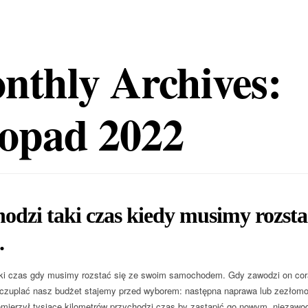
nthly Archives:
topad 2022
odzi taki czas kiedy musimy rozsta
.
ki czas gdy musimy rozstać się ze swoim samochodem. Gdy zawodzi on coraz
czuplać nasz budżet stajemy przed wyborem: następna naprawa lub zezłomo
rzemierzył tysiące kilometrów przychodzi czas by zastąpić go nowym, nieza