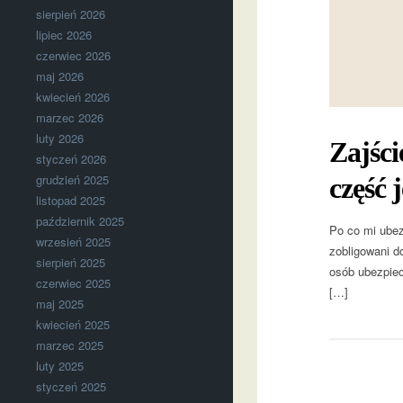
sierpień 2026
lipiec 2026
czerwiec 2026
maj 2026
kwiecień 2026
marzec 2026
luty 2026
Zajści
styczeń 2026
grudzień 2025
część 
listopad 2025
październik 2025
Po co mi ubez
wrzesień 2025
zobligowani d
sierpień 2025
osób ubezpiec
czerwiec 2025
[…]
maj 2025
kwiecień 2025
marzec 2025
luty 2025
styczeń 2025