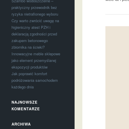
Szambo wodoszczelne –
praktyczny przewodnik bez
ryzyka nietrafionego wyboru
Czy warto zwrócić uwagę na
higieniczny atest PZH i
deklaracją zgodności przed
zakupem betonowego
zbiornika na ścieki?
Innowacyjne meble sklepowe
jako element przemyślanej
ekspozycji produktów
Jak poprawić komfort
podróżowania samochodem
każdego dnia
NAJNOWSZE
KOMENTARZE
ARCHIWA