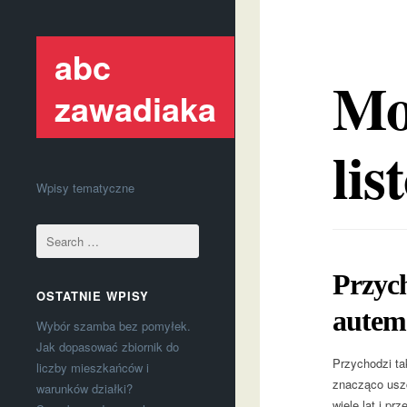
abc
Mo
zawadiaka
lis
Wpisy tematyczne
Przych
OSTATNIE WPISY
autem
Wybór szamba bez pomyłek.
Jak dopasować zbiornik do
Przychodzi ta
liczby mieszkańców i
znacząco usz
warunków działki?
wiele lat i p