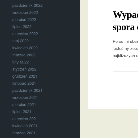
październik 2022
Wypade
wrzesień 2022
sierpień 2022
spora 
lipiec 2022
czerwiec 2022
maj 2022
Po co mi ubez
kwiecień 2022
jesteśmy zobo
marzec 2022
najbliższych 
luty 2022
styczeń 2022
grudzień 2021
listopad 2021
październik 2021
wrzesień 2021
sierpień 2021
lipiec 2021
czerwiec 2021
kwiecień 2021
marzec 2021