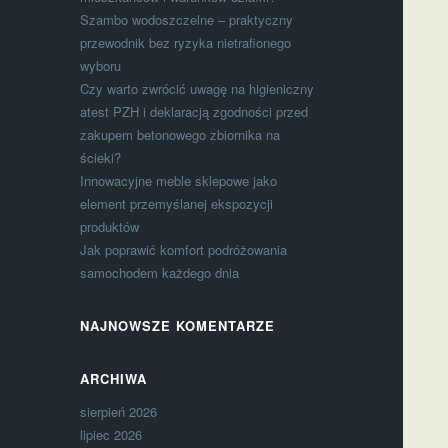
Szambo wodoszczelne – praktyczny
przewodnik bez ryzyka nietrafionego
wyboru
Czy warto zwrócić uwagę na higieniczny
atest PZH i deklaracją zgodności przed
zakupem betonowego zbiornika na
ścieki?
Innowacyjne meble sklepowe jako
element przemyślanej ekspozycji
produktów
Jak poprawić komfort podróżowania
samochodem każdego dnia
NAJNOWSZE KOMENTARZE
ARCHIWA
sierpień 2026
lipiec 2026