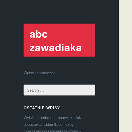
abc
zawadiaka
Wpisy tematyczne
OSTATNIE WPISY
Wybór szamba bez pomyłek. Jak
dopasować zbiornik do liczby
mieszkańców i warunków działki?