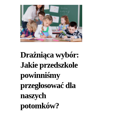
Drażniąca wybór:
Jakie przedszkole
powinniśmy
przegłosować dla
naszych
potomków?