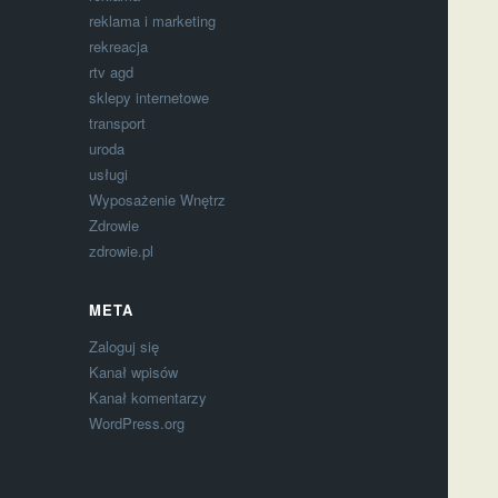
reklama i marketing
rekreacja
rtv agd
sklepy internetowe
transport
uroda
usługi
Wyposażenie Wnętrz
Zdrowie
zdrowie.pl
META
Zaloguj się
Kanał wpisów
Kanał komentarzy
WordPress.org