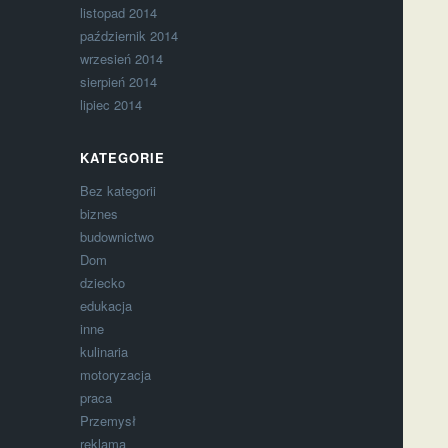
listopad 2014
październik 2014
wrzesień 2014
sierpień 2014
lipiec 2014
KATEGORIE
Bez kategorii
biznes
budownictwo
Dom
dziecko
edukacja
inne
kulinaria
motoryzacja
praca
Przemysł
reklama