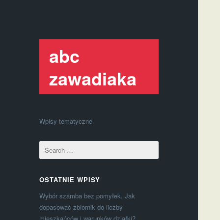
abc
zawadiaka
Wpisy tematyczne
OSTATNIE WPISY
Wybór szamba bez pomyłek. Jak
dopasować zbiornik do liczby
mieszkańców i warunków działki?