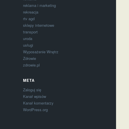
reklama i marketing
rekreacja
rtv agd
sklepy internetowe
transport
uroda
usługi
Wyposażenie Wnętrz
Zdrowie
zdrowie.pl
META
Zaloguj się
Kanał wpisów
Kanał komentarzy
WordPress.org