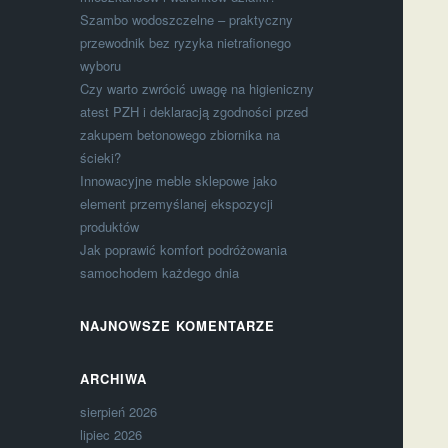
Szambo wodoszczelne – praktyczny
przewodnik bez ryzyka nietrafionego
wyboru
Czy warto zwrócić uwagę na higieniczny
atest PZH i deklaracją zgodności przed
zakupem betonowego zbiornika na
ścieki?
Innowacyjne meble sklepowe jako
element przemyślanej ekspozycji
produktów
Jak poprawić komfort podróżowania
samochodem każdego dnia
NAJNOWSZE KOMENTARZE
ARCHIWA
sierpień 2026
lipiec 2026