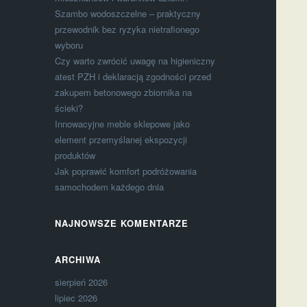
Szambo wodoszczelne – praktyczny
przewodnik bez ryzyka nietrafionego
wyboru
Czy warto zwrócić uwagę na higieniczny
atest PZH i deklaracją zgodności przed
zakupem betonowego zbiornika na
ścieki?
Innowacyjne meble sklepowe jako
element przemyślanej ekspozycji
produktów
Jak poprawić komfort podróżowania
samochodem każdego dnia
NAJNOWSZE KOMENTARZE
ARCHIWA
sierpień 2026
lipiec 2026