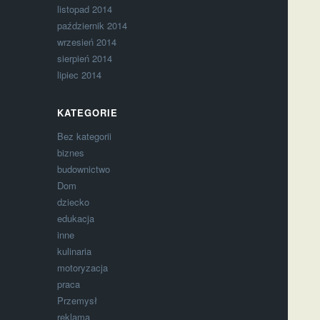
listopad 2014
październik 2014
wrzesień 2014
sierpień 2014
lipiec 2014
KATEGORIE
Bez kategorii
biznes
budownictwo
Dom
dziecko
edukacja
inne
kulinaria
motoryzacja
praca
Przemysł
reklama