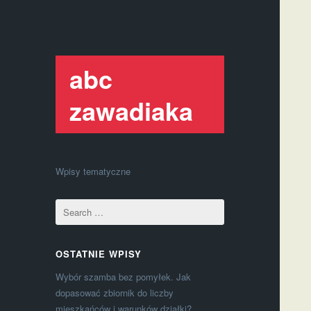
abc
zawadiaka
Wpisy tematyczne
OSTATNIE WPISY
Wybór szamba bez pomyłek. Jak
dopasować zbiornik do liczby
mieszkańców i warunków działki?