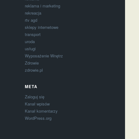
reklama i marketing
rekreacja
rtv agd
sklepy internetowe
transport
uroda
usługi
Wyposażenie Wnętrz
Zdrowie
zdrowie.pl
META
Zaloguj się
Kanał wpisów
Kanał komentarzy
WordPress.org