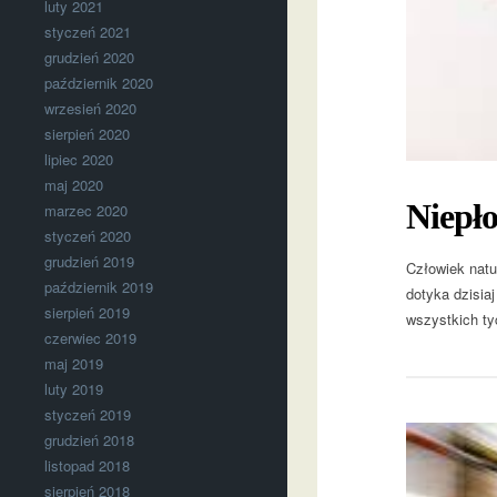
luty 2021
styczeń 2021
grudzień 2020
październik 2020
wrzesień 2020
sierpień 2020
lipiec 2020
maj 2020
Niepło
marzec 2020
styczeń 2020
grudzień 2019
Człowiek natur
październik 2019
dotyka dzisiaj
sierpień 2019
wszystkich ty
czerwiec 2019
maj 2019
luty 2019
styczeń 2019
grudzień 2018
listopad 2018
sierpień 2018