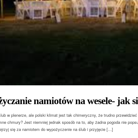
czanie namiotów na wesele- jak si
lub w plenerze, ale polski klimat jest tak chimeryczny, że trudno przewidzie
emne chmury? Jest niemniej jednak sposób na to, aby żadna pogoda nie pops
zejrzyj się za namiotem do wypożyczenie na ślub i przyjęcie […]