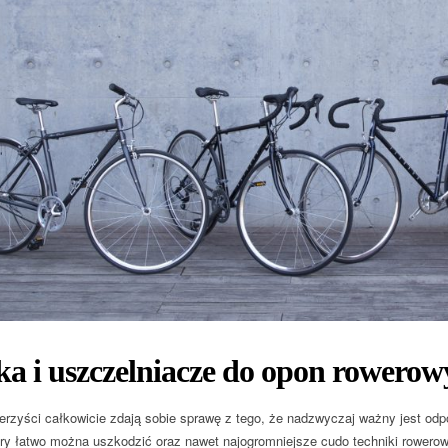
a i uszczelniacze do opon rowerow
erzyści całkowicie zdają sobie sprawę z tego, że nadzwyczaj ważny jest odpo
ry łatwo można uszkodzić oraz nawet najogromniejsze cudo techniki rowero