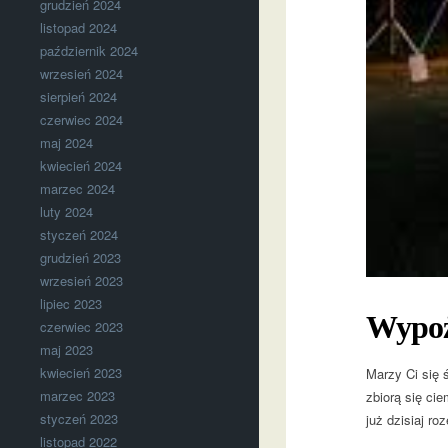
grudzień 2024
listopad 2024
październik 2024
wrzesień 2024
sierpień 2024
czerwiec 2024
maj 2024
kwiecień 2024
marzec 2024
luty 2024
styczeń 2024
grudzień 2023
wrzesień 2023
lipiec 2023
Wypoży
czerwiec 2023
maj 2023
kwiecień 2023
Marzy Ci się ś
marzec 2023
zbiorą się ci
styczeń 2023
już dzisiaj ro
listopad 2022