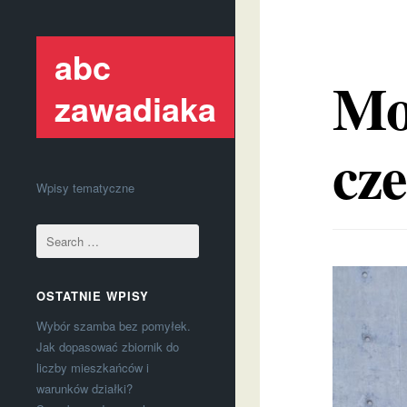
abc
Mo
zawadiaka
cz
Wpisy tematyczne
OSTATNIE WPISY
Wybór szamba bez pomyłek.
Jak dopasować zbiornik do
liczby mieszkańców i
warunków działki?