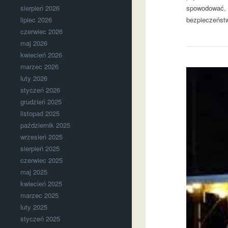
spowodować, ż
sierpień 2026
bezpieczeństw
lipiec 2026
czerwiec 2026
maj 2026
kwiecień 2026
marzec 2026
luty 2026
styczeń 2026
grudzień 2025
listopad 2025
październik 2025
wrzesień 2025
sierpień 2025
czerwiec 2025
maj 2025
kwiecień 2025
marzec 2025
luty 2025
styczeń 2025