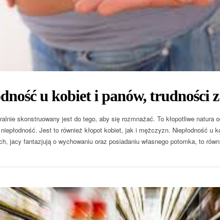
dność u kobiet i panów, trudności z
alnie skonstruowany jest do tego, aby się rozmnażać. To kłopotliwe natura od
 niepłodność. Jest to również kłopot kobiet, jak i mężczyzn. Niepłodność u k
ch, jacy fantazjują o wychowaniu oraz posiadaniu własnego potomka, to rów