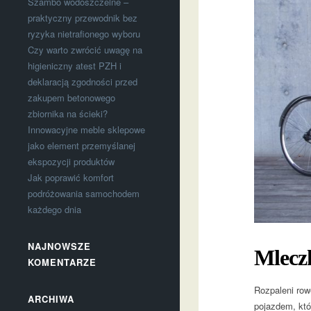
Szambo wodoszczelne –
praktyczny przewodnik bez
ryzyka nietrafionego wyboru
Czy warto zwrócić uwagę na
higieniczny atest PZH i
deklaracją zgodności przed
zakupem betonowego
zbiornika na ścieki?
Innowacyjne meble sklepowe
jako element przemyślanej
ekspozycji produktów
Jak poprawić komfort
podróżowania samochodem
każdego dnia
NAJNOWSZE
Mleczk
KOMENTARZE
Rozpaleni row
ARCHIWA
pojazdem, któ