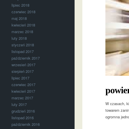
lipiec 2018
czerwiec 2018
maj 2018
kwiecień 2018
marzec 2018
luty 2018
styczeń 2018
listopad 2017
październik 2017
wrzesień 2017
sierpień 2017
lipiec 2017
czerwiec 2017
powie
kwiecień 2017
marzec 2017
W czasach, ki
luty 2017
towarem zanim
grudzień 2016
ogromna jedno
listopad 2016
październik 2016