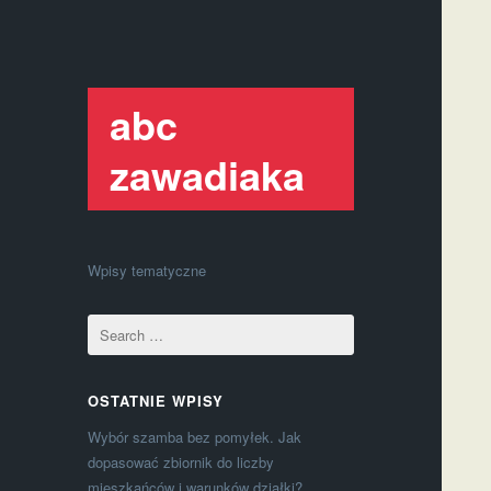
abc
zawadiaka
Wpisy tematyczne
OSTATNIE WPISY
Wybór szamba bez pomyłek. Jak
dopasować zbiornik do liczby
mieszkańców i warunków działki?