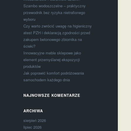
Szambo wodoszczelne – praktyczny
przewodnik bez ryzyka nietrafionego
wyboru
Czy warto zwrócić uwagę na higieniczny
atest PZH i deklaracją zgodności przed
zakupem betonowego zbiornika na
ścieki?
Innowacyjne meble sklepowe jako
element przemyślanej ekspozycji
produktów
Jak poprawić komfort podróżowania
samochodem każdego dnia
NAJNOWSZE KOMENTARZE
ARCHIWA
sierpień 2026
lipiec 2026