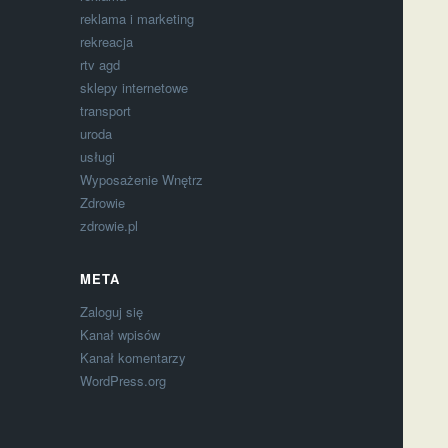
reklama i marketing
rekreacja
rtv agd
sklepy internetowe
transport
uroda
usługi
Wyposażenie Wnętrz
Zdrowie
zdrowie.pl
META
Zaloguj się
Kanał wpisów
Kanał komentarzy
WordPress.org