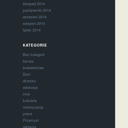
listopad 2014
październik 2014
wrzesień 2014
sierpień 2014
lipiec 2014
KATEGORIE
Bez kategorii
biznes
budownictwo
Dom
dziecko
edukacja
inne
kulinaria
motoryzacja
praca
Przemysł
reklama