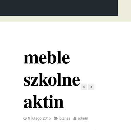
meble
szkolne
aktin
9 lutego 2015
biznes
admin