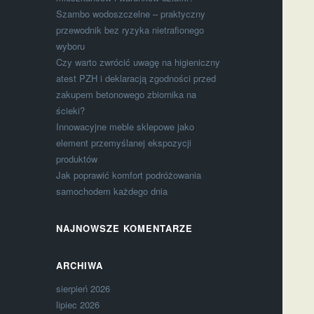
Szambo wodoszczelne – praktyczny
przewodnik bez ryzyka nietrafionego
wyboru
Czy warto zwrócić uwagę na higieniczny
atest PZH i deklaracją zgodności przed
zakupem betonowego zbiornika na
ścieki?
Innowacyjne meble sklepowe jako
element przemyślanej ekspozycji
produktów
Jak poprawić komfort podróżowania
samochodem każdego dnia
NAJNOWSZE KOMENTARZE
ARCHIWA
sierpień 2026
lipiec 2026