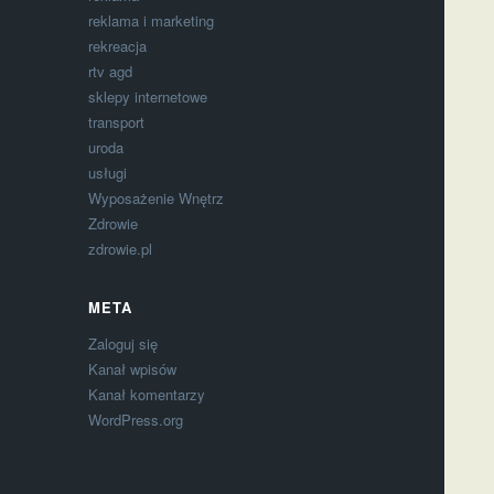
reklama i marketing
rekreacja
rtv agd
sklepy internetowe
transport
uroda
usługi
Wyposażenie Wnętrz
Zdrowie
zdrowie.pl
META
Zaloguj się
Kanał wpisów
Kanał komentarzy
WordPress.org