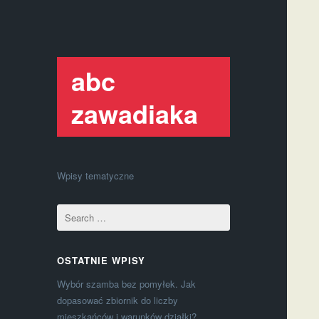
abc
zawadiaka
Wpisy tematyczne
OSTATNIE WPISY
Wybór szamba bez pomyłek. Jak
dopasować zbiornik do liczby
mieszkańców i warunków działki?