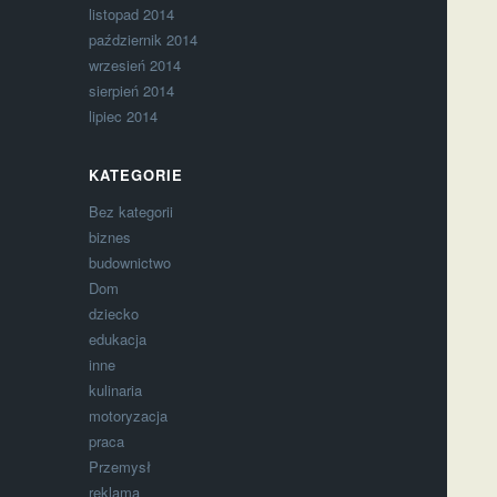
listopad 2014
październik 2014
wrzesień 2014
sierpień 2014
lipiec 2014
KATEGORIE
Bez kategorii
biznes
budownictwo
Dom
dziecko
edukacja
inne
kulinaria
motoryzacja
praca
Przemysł
reklama