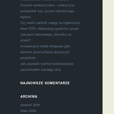
Szambo wodoszczelne – praktyczny
przewodnik bez ryzyka nietrafionego
wyboru
Czy warto zwrócić uwagę na higieniczny
atest PZH i deklaracją zgodności przed
zakupem betonowego zbiornika na
ścieki?
Innowacyjne meble sklepowe jako
element przemyślanej ekspozycji
produktów
Jak poprawić komfort podróżowania
samochodem każdego dnia
NAJNOWSZE KOMENTARZE
ARCHIWA
sierpień 2026
lipiec 2026