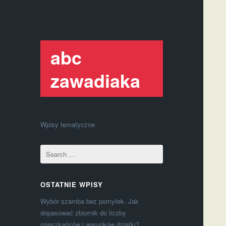
abc
zawadiaka
Wpisy tematyczne
OSTATNIE WPISY
Wybór szamba bez pomyłek. Jak
dopasować zbiornik do liczby
mieszkańców i warunków działki?