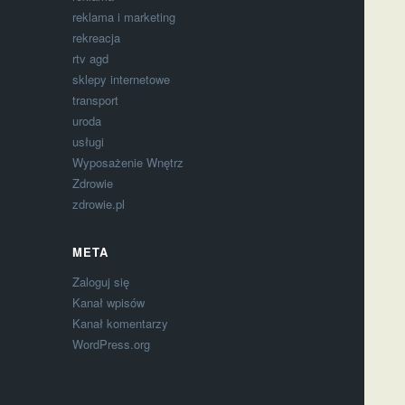
reklama i marketing
rekreacja
rtv agd
sklepy internetowe
transport
uroda
usługi
Wyposażenie Wnętrz
Zdrowie
zdrowie.pl
META
Zaloguj się
Kanał wpisów
Kanał komentarzy
WordPress.org