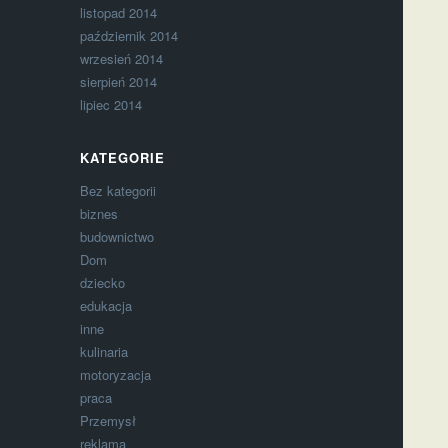
listopad 2014
październik 2014
wrzesień 2014
sierpień 2014
lipiec 2014
KATEGORIE
Bez kategorii
biznes
budownictwo
Dom
dziecko
edukacja
inne
kulinaria
motoryzacja
praca
Przemysł
reklama