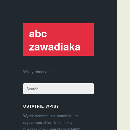
abc
zawadiaka
Wpisy tematyczne
OSTATNIE WPISY
Wybór szamba bez pomyłek. Jak
dopasować zbiornik do liczby
mieszkańców i warunków działki?