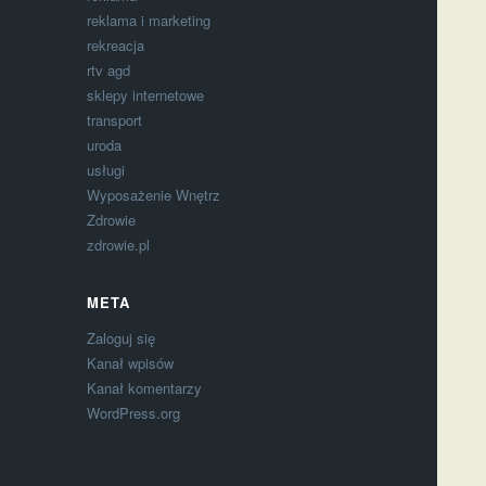
reklama i marketing
rekreacja
rtv agd
sklepy internetowe
transport
uroda
usługi
Wyposażenie Wnętrz
Zdrowie
zdrowie.pl
META
Zaloguj się
Kanał wpisów
Kanał komentarzy
WordPress.org