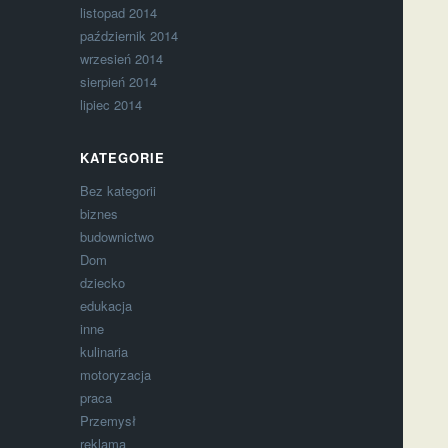
listopad 2014
październik 2014
wrzesień 2014
sierpień 2014
lipiec 2014
KATEGORIE
Bez kategorii
biznes
budownictwo
Dom
dziecko
edukacja
inne
kulinaria
motoryzacja
praca
Przemysł
reklama