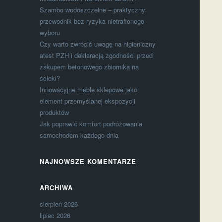
Szambo wodoszczelne – praktyczny
przewodnik bez ryzyka nietrafionego
wyboru
Czy warto zwrócić uwagę na higieniczny
atest PZH i deklaracją zgodności przed
zakupem betonowego zbiornika na
ścieki?
Innowacyjne meble sklepowe jako
element przemyślanej ekspozycji
produktów
Jak poprawić komfort podróżowania
samochodem każdego dnia
NAJNOWSZE KOMENTARZE
ARCHIWA
sierpień 2026
lipiec 2026